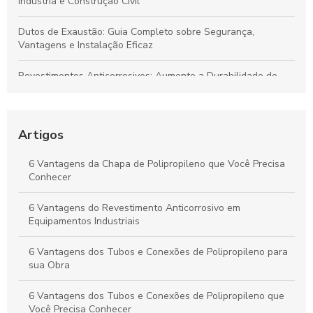
Indústria e Construção Civil
Dutos de Exaustão: Guia Completo sobre Segurança,
Vantagens e Instalação Eficaz
Revestimentos Anticorrosivos: Aumente a Durabilidade de
Tanques e Dutos Industriais
Dutos de Polipropileno: Soluções Eficazes para Transporte de
Fluidos e Relevância Industrial
Artigos
Dutos de Polipropileno: Principais Benefícios e Aplicações
6 Vantagens da Chapa de Polipropileno que Você Precisa
Indispensáveis
Conhecer
Duto de Polipropileno: Benefícios para Projetos Sustentáveis
6 Vantagens do Revestimento Anticorrosivo em
e de Alto Desempenho
Equipamentos Industriais
6 Vantagens dos Tubos e Conexões de Polipropileno para
sua Obra
6 Vantagens dos Tubos e Conexões de Polipropileno que
Você Precisa Conhecer