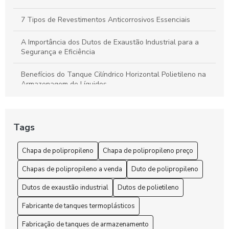
7 Tipos de Revestimentos Anticorrosivos Essenciais
A Importância dos Dutos de Exaustão Industrial para a
Segurança e Eficiência
Benefícios do Tanque Cilíndrico Horizontal Polietileno na
Armazenagem de Líquidos
Benefícios do Tanque Polipropileno Retangular
Tags
Chapa de polipropileno é a solução ideal para suas
necessidades de durabilidade e versatilidade
Chapa de polipropileno
Chapa de polipropileno preço
Chapa de Polipropileno Preço: 6 Fatores que Influenciam
Chapas de polipropileno a venda
Duto de polipropileno
Chapa de Polipropileno Preço: 7 Dicas para Economizar
Dutos de exaustão industrial
Dutos de polietileno
Chapa de polipropileno preço: como encontrar as melhores
Fabricante de tanques termoplásticos
ofertas no mercado
Fabricação de tanques de armazenamento