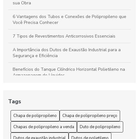
sua Obra
6 Vantagens dos Tubos e Conexões de Polipropileno que
Você Precisa Conhecer
7 Tipos de Revestimentos Anticorrosivos Essenciais
A Importância dos Dutos de Exaustão Industrial para a
Segurança e Eficiência
Benefícios do Tanque Cilíndrico Horizontal Polietileno na
Armazenagem de Líquidos
Benefícios do Tanque Polipropileno Retangular
Tags
Chapa de polipropileno é a solução ideal para suas
necessidades de durabilidade e versatilidade
Chapa de polipropileno
Chapa de polipropileno preço
Chapa de Polipropileno Preço: 6 Fatores que Influenciam
Chapas de polipropileno a venda
Duto de polipropileno
Chapa de Polipropileno Preço: 7 Dicas para Economizar
Dutos de exaustão industrial
Dutos de polietileno