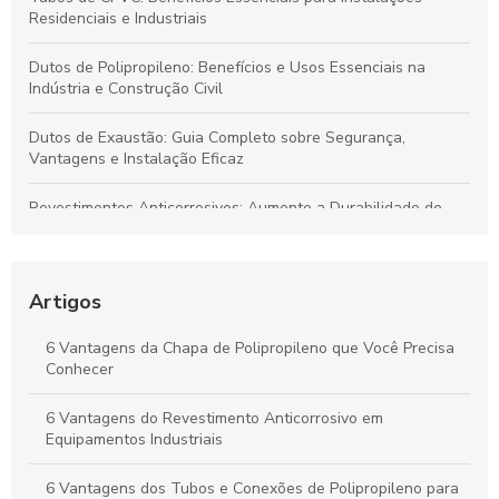
Residenciais e Industriais
Dutos de Polipropileno: Benefícios e Usos Essenciais na
Indústria e Construção Civil
Dutos de Exaustão: Guia Completo sobre Segurança,
Vantagens e Instalação Eficaz
Revestimentos Anticorrosivos: Aumente a Durabilidade de
Tanques e Dutos Industriais
Dutos de Polipropileno: Soluções Eficazes para Transporte de
Fluidos e Relevância Industrial
Artigos
Dutos de Polipropileno: Principais Benefícios e Aplicações
6 Vantagens da Chapa de Polipropileno que Você Precisa
Indispensáveis
Conhecer
Duto de Polipropileno: Benefícios para Projetos Sustentáveis
6 Vantagens do Revestimento Anticorrosivo em
e de Alto Desempenho
Equipamentos Industriais
6 Vantagens dos Tubos e Conexões de Polipropileno para