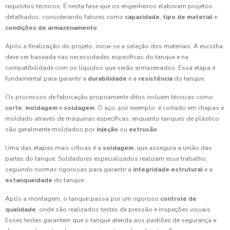
requisitos técnicos. É nesta fase que os engenheiros elaboram projetos
detalhados, considerando fatores como
capacidade
,
tipo de material
e
condições de armazenamento
.
Após a finalização do projeto, inicia-se a seleção dos materiais. A escolha
deve ser baseada nas necessidades específicas do tanque e na
compatibilidade com os líquidos que serão armazenados. Essa etapa é
fundamental para garantir a
durabilidade
e a
resistência
do tanque.
Os processos de fabricação propriamente ditos incluem técnicas como
corte
,
moldagem
e
soldagem
. O aço, por exemplo, é cortado em chapas e
moldado através de máquinas específicas, enquanto tanques de plástico
são geralmente moldados por
injeção
ou
extrusão
.
Uma das etapas mais críticas é a
soldagem
, que assegura a união das
partes do tanque. Soldadores especializados realizam esse trabalho,
seguindo normas rigorosas para garantir a
integridade estrutural
e a
estanqueidade
do tanque.
Após a montagem, o tanque passa por um rigoroso
controle de
qualidade
, onde são realizados testes de pressão e inspeções visuais.
Esses testes garantem que o tanque atenda aos padrões de segurança e