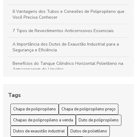
6 Vantagens dos Tubos e Conexões de Polipropileno que
Você Precisa Conhecer
7 Tipos de Revestimentos Anticorrosivos Essenciais
A Importância dos Dutos de Exaustão Industrial para a
Segurança e Eficiência
Benefícios do Tanque Cilíndrico Horizontal Polietileno na
Armazenagem de Líquidos
Benefícios do Tanque Polipropileno Retangular
Tags
Chapa de polipropileno é a solução ideal para suas
necessidades de durabilidade e versatilidade
Chapa de polipropileno
Chapa de polipropileno preço
Chapa de Polipropileno Preço: 6 Fatores que Influenciam
Chapas de polipropileno a venda
Duto de polipropileno
Chapa de Polipropileno Preço: 7 Dicas para Economizar
Dutos de exaustão industrial
Dutos de polietileno