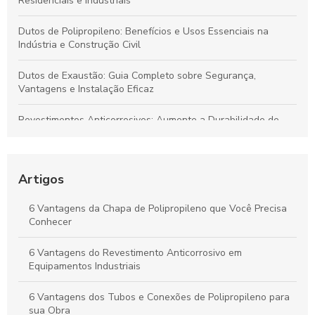
Residenciais e Industriais
Dutos de Polipropileno: Benefícios e Usos Essenciais na
Indústria e Construção Civil
Dutos de Exaustão: Guia Completo sobre Segurança,
Vantagens e Instalação Eficaz
Revestimentos Anticorrosivos: Aumente a Durabilidade de
Tanques e Dutos Industriais
Dutos de Polipropileno: Soluções Eficazes para Transporte de
Fluidos e Relevância Industrial
Artigos
Dutos de Polipropileno: Principais Benefícios e Aplicações
6 Vantagens da Chapa de Polipropileno que Você Precisa
Indispensáveis
Conhecer
Duto de Polipropileno: Benefícios para Projetos Sustentáveis
6 Vantagens do Revestimento Anticorrosivo em
e de Alto Desempenho
Equipamentos Industriais
6 Vantagens dos Tubos e Conexões de Polipropileno para
sua Obra