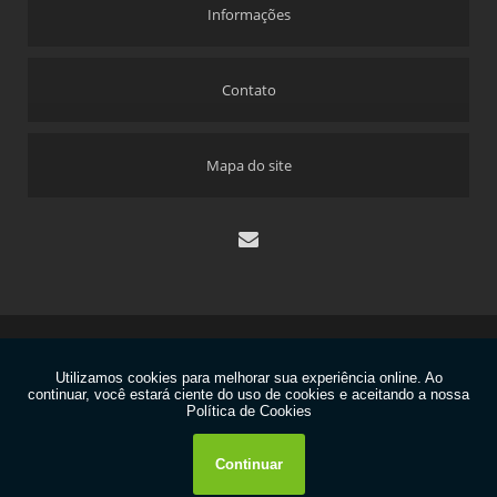
Informações
Contato
Mapa do site
Copyright © Dekyplast. (Lei 9610 de 19/02/1998)
W3C
W3C
contato@dekyplast.com.br
11 99861-7032
|
11 2429-7333
|