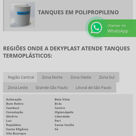
TANQUES EM POLIPROPILENO
chamar no
WhatsApp
REGIÕES ONDE A DEKYPLAST ATENDE TANQUES
TERMOPLÁSTICOS:
Região Central
Zona Norte
Zona Oeste
Zona Sul
Zona Leste
Grande São Paulo
Litoral de São Paulo
Aclimação
Bela Vista
Bom Retiro
Brás
Cambuci
Centro
Consolação
Higienópolis
Glicério
Liberdade
Luz
Pari
República
Santa Cecília
Santa Efigênia
Sé
Vila Buarque