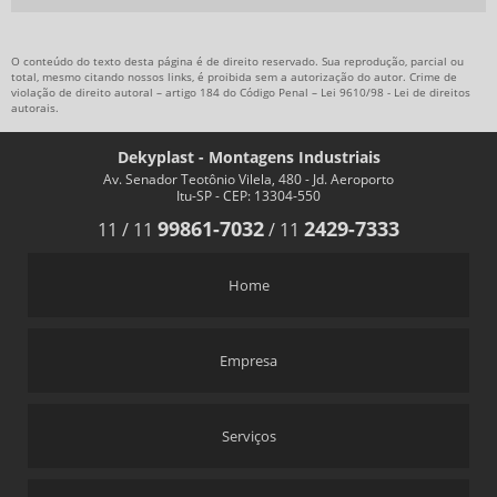
O conteúdo do texto desta página é de direito reservado. Sua reprodução, parcial ou
total, mesmo citando nossos links, é proibida sem a autorização do autor. Crime de
violação de direito autoral – artigo 184 do Código Penal –
Lei 9610/98 - Lei de direitos
autorais
.
Dekyplast - Montagens Industriais
Av. Senador Teotônio Vilela, 480 - Jd. Aeroporto
Itu-SP - CEP: 13304-550
99861-7032
2429-7333
11
/
11
/
11
Home
Empresa
Serviços