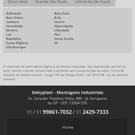
Zona Leste
Grande São Paulo
Litoral de São Paulo
Aclimação
Bela Vista
Bom Retiro
Brás
Cambuci
Centro
Consolação
Higienópolis
Glicério
Liberdade
Luz
Pari
República
Santa Cecília
Santa Efigênia
Sé
Vila Buarque
O conteúdo do texto desta página é de direito reservado. Sua reprodução, parcial ou
total, mesmo citando nossos links, é proibida sem a autorização do autor. Crime de
violação de direito autoral – artigo 184 do Código Penal –
Lei 9610/98 - Lei de direitos
autorais
.
Dekyplast - Montagens Industriais
Av. Senador Teotônio Vilela, 480 - Jd. Aeroporto
Itu-SP - CEP: 13304-550
99861-7032
2429-7333
11
/
11
/
11
Home