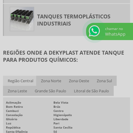
TANQUES TERMOPLÁSTICOS
INDUSTRIAIS
chamar no
WhatsApp
REGIÕES ONDE A DEKYPLAST ATENDE TANQUE
PARA PRODUTOS QUÍMICOS:
Região Central
Zona Norte
Zona Oeste
Zona Sul
Zona Leste
Grande São Paulo
Litoral de São Paulo
Aclimação
Bela Vista
Bom Retiro
Brás
Cambuci
Centro
Consolação
Higienópolis
Glicério
Liberdade
Luz
Pari
República
Santa Cecília
Santa Efigênia
Sé