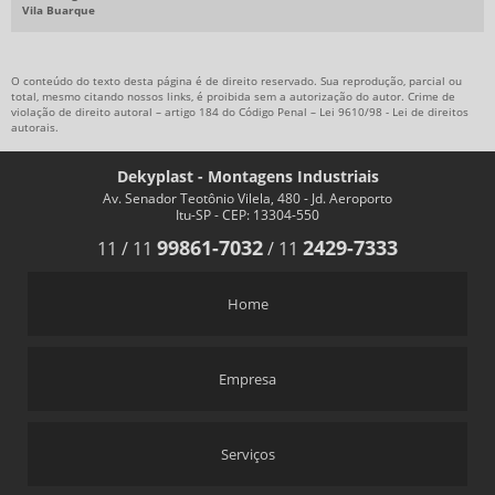
Vila Buarque
O conteúdo do texto desta página é de direito reservado. Sua reprodução, parcial ou
total, mesmo citando nossos links, é proibida sem a autorização do autor. Crime de
violação de direito autoral – artigo 184 do Código Penal –
Lei 9610/98 - Lei de direitos
autorais
.
Dekyplast - Montagens Industriais
Av. Senador Teotônio Vilela, 480 - Jd. Aeroporto
Itu-SP - CEP: 13304-550
99861-7032
2429-7333
11
/
11
/
11
Home
Empresa
Serviços