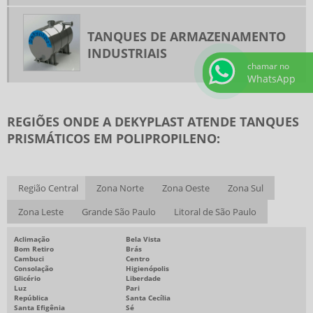
TANQUES DE ARMAZENAMENTO
INDUSTRIAIS
chamar no
WhatsApp
REGIÕES ONDE A DEKYPLAST ATENDE TANQUES
PRISMÁTICOS EM POLIPROPILENO:
Região Central
Zona Norte
Zona Oeste
Zona Sul
Zona Leste
Grande São Paulo
Litoral de São Paulo
Aclimação
Bela Vista
Bom Retiro
Brás
Cambuci
Centro
Consolação
Higienópolis
Glicério
Liberdade
Luz
Pari
República
Santa Cecília
Santa Efigênia
Sé