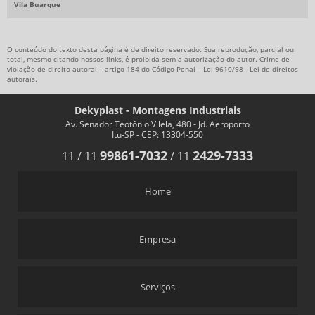
Vila Buarque
O conteúdo do texto desta página é de direito reservado. Sua reprodução, parcial ou
total, mesmo citando nossos links, é proibida sem a autorização do autor. Crime de
violação de direito autoral – artigo 184 do Código Penal –
Lei 9610/98 - Lei de direitos
autorais
.
Dekyplast - Montagens Industriais
Av. Senador Teotônio Vilela, 480 - Jd. Aeroporto
Itu-SP - CEP: 13304-550
99861-7032
2429-7333
11
/
11
/
11
Home
Empresa
Serviços