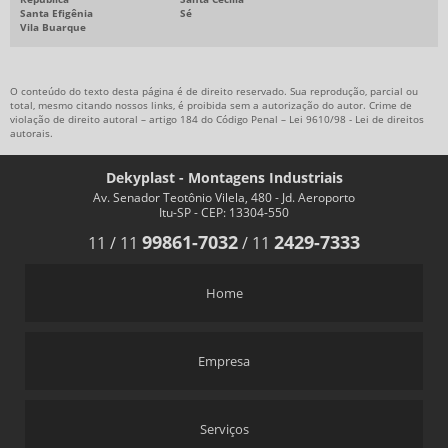
Santa Efigênia
Sé
Vila Buarque
O conteúdo do texto desta página é de direito reservado. Sua reprodução, parcial ou
total, mesmo citando nossos links, é proibida sem a autorização do autor. Crime de
violação de direito autoral – artigo 184 do Código Penal –
Lei 9610/98 - Lei de direitos
autorais
.
Dekyplast - Montagens Industriais
Av. Senador Teotônio Vilela, 480 - Jd. Aeroporto
Itu-SP - CEP: 13304-550
99861-7032
2429-7333
11
/
11
/
11
Home
Empresa
Serviços