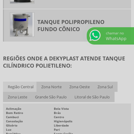
TANQUE POLIPROPILENO
FUNDO CÔNICO
chamar no
WhatsApp
REGIÕES ONDE A DEKYPLAST ATENDE TANQUE
CILÍNDRICO POLIETILENO:
Região Central
Zona Norte
Zona Oeste
Zona Sul
Zona Leste
Grande São Paulo
Litoral de São Paulo
Aclimação
Bela Vista
Bom Retiro
Brás
Cambuci
Centro
Consolação
Higienópolis
Glicério
Liberdade
Luz
Pari
República
Santa Cecília