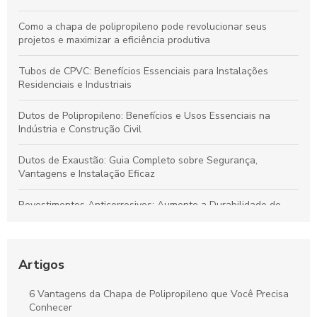
Como a chapa de polipropileno pode revolucionar seus
projetos e maximizar a eficiência produtiva
Tubos de CPVC: Benefícios Essenciais para Instalações
Residenciais e Industriais
Dutos de Polipropileno: Benefícios e Usos Essenciais na
Indústria e Construção Civil
Dutos de Exaustão: Guia Completo sobre Segurança,
Vantagens e Instalação Eficaz
Revestimentos Anticorrosivos: Aumente a Durabilidade de
Tanques e Dutos Industriais
Dutos de Polipropileno: Soluções Eficazes para Transporte de
Fluidos e Relevância Industrial
Artigos
Dutos de Polipropileno: Principais Benefícios e Aplicações
6 Vantagens da Chapa de Polipropileno que Você Precisa
Indispensáveis
Conhecer