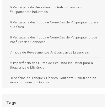
Duto de Polipropileno: Benefícios para Projetos Sustentáveis
6 Vantagens do Revestimento Anticorrosivo em
e de Alto Desempenho
Equipamentos Industriais
6 Vantagens dos Tubos e Conexões de Polipropileno para
sua Obra
6 Vantagens dos Tubos e Conexões de Polipropileno que
Você Precisa Conhecer
7 Tipos de Revestimentos Anticorrosivos Essenciais
A Importância dos Dutos de Exaustão Industrial para a
Segurança e Eficiência
Benefícios do Tanque Cilíndrico Horizontal Polietileno na
Armazenagem de Líquidos
Benefícios do Tanque Polipropileno Retangular
Tags
Chapa de polipropileno é a solução ideal para suas