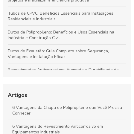
projetos e maximizar a eficiência produtiva
Tubos de CPVC: Benefícios Essenciais para Instalações
Residenciais e Industriais
Dutos de Polipropileno: Benefícios e Usos Essenciais na
Indústria e Construção Civil
Dutos de Exaustão: Guia Completo sobre Segurança,
Vantagens e Instalação Eficaz
Revestimentos Anticorrosivos: Aumente a Durabilidade de
Tanques e Dutos Industriais
Dutos de Polipropileno: Soluções Eficazes para Transporte de
Fluidos e Relevância Industrial
Artigos
Dutos de Polipropileno: Principais Benefícios e Aplicações
6 Vantagens da Chapa de Polipropileno que Você Precisa
Indispensáveis
Conhecer
Duto de Polipropileno: Benefícios para Projetos Sustentáveis
6 Vantagens do Revestimento Anticorrosivo em
e de Alto Desempenho
Equipamentos Industriais