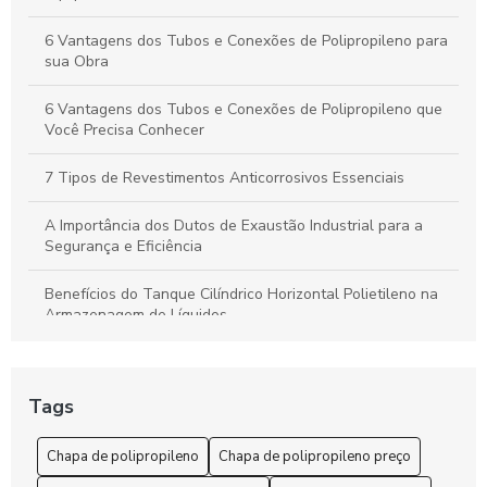
6 Vantagens dos Tubos e Conexões de Polipropileno para
sua Obra
6 Vantagens dos Tubos e Conexões de Polipropileno que
Você Precisa Conhecer
7 Tipos de Revestimentos Anticorrosivos Essenciais
A Importância dos Dutos de Exaustão Industrial para a
Segurança e Eficiência
Benefícios do Tanque Cilíndrico Horizontal Polietileno na
Armazenagem de Líquidos
Benefícios do Tanque Polipropileno Retangular
Tags
Chapa de polipropileno é a solução ideal para suas
necessidades de durabilidade e versatilidade
Chapa de polipropileno
Chapa de polipropileno preço
Chapa de Polipropileno Preço: 6 Fatores que Influenciam