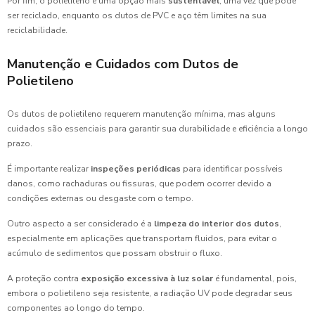
Por fim, o polietileno é uma opção mais
sustentável
, uma vez que pode
ser reciclado, enquanto os dutos de PVC e aço têm limites na sua
reciclabilidade.
Manutenção e Cuidados com Dutos de
Polietileno
Os dutos de polietileno requerem manutenção mínima, mas alguns
cuidados são essenciais para garantir sua durabilidade e eficiência a longo
prazo.
É importante realizar
inspeções periódicas
para identificar possíveis
danos, como rachaduras ou fissuras, que podem ocorrer devido a
condições externas ou desgaste com o tempo.
Outro aspecto a ser considerado é a
limpeza do interior dos dutos
,
especialmente em aplicações que transportam fluidos, para evitar o
acúmulo de sedimentos que possam obstruir o fluxo.
A proteção contra
exposição excessiva à luz solar
é fundamental, pois,
embora o polietileno seja resistente, a radiação UV pode degradar seus
componentes ao longo do tempo.