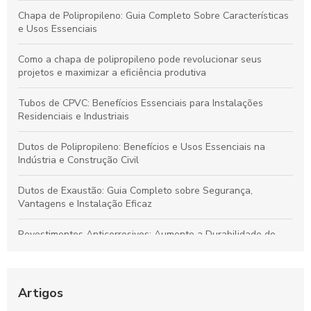
Chapa de Polipropileno: Guia Completo Sobre Características
e Usos Essenciais
Como a chapa de polipropileno pode revolucionar seus
projetos e maximizar a eficiência produtiva
Tubos de CPVC: Benefícios Essenciais para Instalações
Residenciais e Industriais
Dutos de Polipropileno: Benefícios e Usos Essenciais na
Indústria e Construção Civil
Dutos de Exaustão: Guia Completo sobre Segurança,
Vantagens e Instalação Eficaz
Revestimentos Anticorrosivos: Aumente a Durabilidade de
Tanques e Dutos Industriais
Dutos de Polipropileno: Soluções Eficazes para Transporte de
Fluidos e Relevância Industrial
Artigos