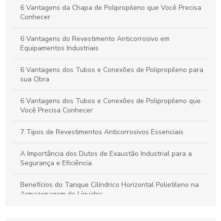
Dutos de Polipropileno: Principais Benefícios e Aplicações
6 Vantagens da Chapa de Polipropileno que Você Precisa
Indispensáveis
Conhecer
Duto de Polipropileno: Benefícios para Projetos Sustentáveis
6 Vantagens do Revestimento Anticorrosivo em
e de Alto Desempenho
Equipamentos Industriais
6 Vantagens dos Tubos e Conexões de Polipropileno para
sua Obra
6 Vantagens dos Tubos e Conexões de Polipropileno que
Você Precisa Conhecer
7 Tipos de Revestimentos Anticorrosivos Essenciais
A Importância dos Dutos de Exaustão Industrial para a
Segurança e Eficiência
Benefícios do Tanque Cilíndrico Horizontal Polietileno na
Armazenagem de Líquidos
Benefícios do Tanque Polipropileno Retangular