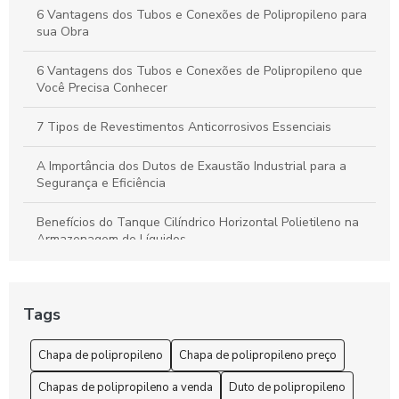
6 Vantagens dos Tubos e Conexões de Polipropileno para
sua Obra
6 Vantagens dos Tubos e Conexões de Polipropileno que
Você Precisa Conhecer
7 Tipos de Revestimentos Anticorrosivos Essenciais
A Importância dos Dutos de Exaustão Industrial para a
Segurança e Eficiência
Benefícios do Tanque Cilíndrico Horizontal Polietileno na
Armazenagem de Líquidos
Benefícios do Tanque Polipropileno Retangular
Tags
Chapa de polipropileno é a solução ideal para suas
necessidades de durabilidade e versatilidade
Chapa de polipropileno
Chapa de polipropileno preço
Chapa de Polipropileno Preço: 6 Fatores que Influenciam
Chapas de polipropileno a venda
Duto de polipropileno