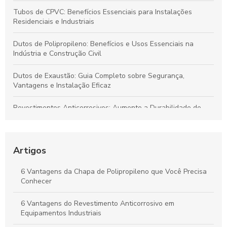
Tubos de CPVC: Benefícios Essenciais para Instalações
Residenciais e Industriais
Dutos de Polipropileno: Benefícios e Usos Essenciais na
Indústria e Construção Civil
Dutos de Exaustão: Guia Completo sobre Segurança,
Vantagens e Instalação Eficaz
Revestimentos Anticorrosivos: Aumente a Durabilidade de
Tanques e Dutos Industriais
Dutos de Polipropileno: Soluções Eficazes para Transporte de
Fluidos e Relevância Industrial
Artigos
Dutos de Polipropileno: Principais Benefícios e Aplicações
6 Vantagens da Chapa de Polipropileno que Você Precisa
Indispensáveis
Conhecer
Duto de Polipropileno: Benefícios para Projetos Sustentáveis
6 Vantagens do Revestimento Anticorrosivo em
e de Alto Desempenho
Equipamentos Industriais