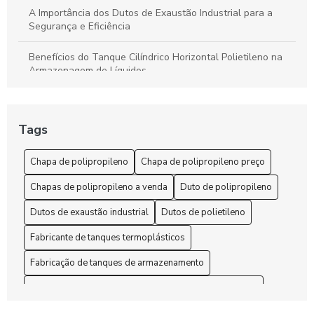
A Importância dos Dutos de Exaustão Industrial para a
Segurança e Eficiência
Benefícios do Tanque Cilíndrico Horizontal Polietileno na
Armazenagem de Líquidos
Benefícios do Tanque Polipropileno Retangular
Tags
Chapa de polipropileno é a solução ideal para suas
necessidades de durabilidade e versatilidade
Chapa de polipropileno
Chapa de polipropileno preço
Chapa de Polipropileno Preço: 6 Fatores que Influenciam
Chapas de polipropileno a venda
Duto de polipropileno
Chapa de Polipropileno Preço: 7 Dicas para Economizar
Dutos de exaustão industrial
Dutos de polietileno
Chapa de polipropileno preço: como encontrar as melhores
Fabricante de tanques termoplásticos
ofertas no mercado
Fabricação de tanques de armazenamento
Chapa de Polipropileno Preço: Descubra as Melhores
Fabricação e montagem de tanques de armazenamento
Ofertas e Vantagens deste Material
Industrial
Indústria
Manutenção em termoplásticos