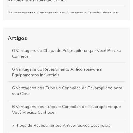
Vantagens e Instalação Eficaz
Revestimentos Anticorrosivos: Aumente a Durabilidade de
Tanques e Dutos Industriais
Dutos de Polipropileno: Soluções Eficazes para Transporte de
Fluidos e Relevância Industrial
Artigos
Dutos de Polipropileno: Principais Benefícios e Aplicações
6 Vantagens da Chapa de Polipropileno que Você Precisa
Indispensáveis
Conhecer
Duto de Polipropileno: Benefícios para Projetos Sustentáveis
6 Vantagens do Revestimento Anticorrosivo em
e de Alto Desempenho
Equipamentos Industriais
6 Vantagens dos Tubos e Conexões de Polipropileno para
sua Obra
6 Vantagens dos Tubos e Conexões de Polipropileno que
Você Precisa Conhecer
7 Tipos de Revestimentos Anticorrosivos Essenciais