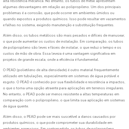
alta resistência mecânica. No entanto, os tubos de metal apresentam
algumas desvantagens em relação ao polipropileno. Um dos principais
problemas é a corrosão, que pode ocorrer em ambientes úmidos ou
quando expostos a produtos químicos. Isso pode resultar em vazamentos
e falhas no sistema, exigindo manutenção e substituição frequentes.
Além disso, os tubos metálicos são mais pesados e difíceis de manusear,
o que pode aumentar os custos de instalação. Em comparação, os tubos
de polipropileno são leves e fáceis de instalar, o que reduz o tempo e os
custos de mão de obra. Essa leveza é uma vantagem significativa em
projetos de grande escala, onde a eficiência é fundamental.
O PEAD (polietileno de alta densidade) é outro material frequentemente
utilizado em tubulações, especialmente em sistemas de água potável e
esgoto. O PEAD é conhecido por sua flexibilidade e resistência a impactos,
o que o torna uma opção atraente para aplicações em terrenos irregulares.
No entanto, o PEAD pode ser menos resistente a altas temperaturas em
comparação com o polipropileno, o que limita sua aplicação em sistemas
de água quente.
Além disso, o PEAD pode ser mais suscetível a danos causados por
produtos químicos, o que pode comprometer sua durabilidade em
ambientes agressivos. Em contrapartida, os tubos de polipropileno