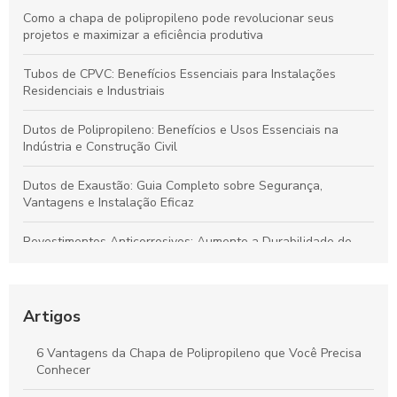
Como a chapa de polipropileno pode revolucionar seus
projetos e maximizar a eficiência produtiva
Tubos de CPVC: Benefícios Essenciais para Instalações
Residenciais e Industriais
Dutos de Polipropileno: Benefícios e Usos Essenciais na
Indústria e Construção Civil
Dutos de Exaustão: Guia Completo sobre Segurança,
Vantagens e Instalação Eficaz
Revestimentos Anticorrosivos: Aumente a Durabilidade de
Tanques e Dutos Industriais
Dutos de Polipropileno: Soluções Eficazes para Transporte de
Fluidos e Relevância Industrial
Artigos
Dutos de Polipropileno: Principais Benefícios e Aplicações
6 Vantagens da Chapa de Polipropileno que Você Precisa
Indispensáveis
Conhecer