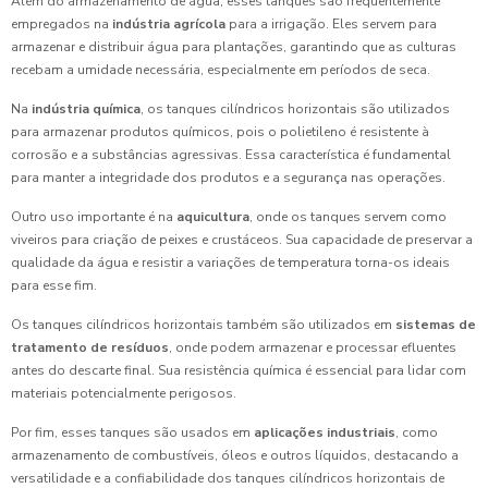
Além do armazenamento de água, esses tanques são frequentemente
empregados na
indústria agrícola
para a irrigação. Eles servem para
armazenar e distribuir água para plantações, garantindo que as culturas
recebam a umidade necessária, especialmente em períodos de seca.
Na
indústria química
, os tanques cilíndricos horizontais são utilizados
para armazenar produtos químicos, pois o polietileno é resistente à
corrosão e a substâncias agressivas. Essa característica é fundamental
para manter a integridade dos produtos e a segurança nas operações.
Outro uso importante é na
aquicultura
, onde os tanques servem como
viveiros para criação de peixes e crustáceos. Sua capacidade de preservar a
qualidade da água e resistir a variações de temperatura torna-os ideais
para esse fim.
Os tanques cilíndricos horizontais também são utilizados em
sistemas de
tratamento de resíduos
, onde podem armazenar e processar efluentes
antes do descarte final. Sua resistência química é essencial para lidar com
materiais potencialmente perigosos.
Por fim, esses tanques são usados em
aplicações industriais
, como
armazenamento de combustíveis, óleos e outros líquidos, destacando a
versatilidade e a confiabilidade dos tanques cilíndricos horizontais de