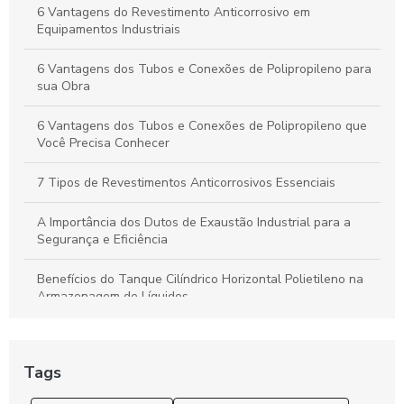
Duto de Polipropileno: Benefícios para Projetos Sustentáveis
6 Vantagens do Revestimento Anticorrosivo em
e de Alto Desempenho
Equipamentos Industriais
6 Vantagens dos Tubos e Conexões de Polipropileno para
sua Obra
6 Vantagens dos Tubos e Conexões de Polipropileno que
Você Precisa Conhecer
7 Tipos de Revestimentos Anticorrosivos Essenciais
A Importância dos Dutos de Exaustão Industrial para a
Segurança e Eficiência
Benefícios do Tanque Cilíndrico Horizontal Polietileno na
Armazenagem de Líquidos
Benefícios do Tanque Polipropileno Retangular
Tags
Chapa de polipropileno é a solução ideal para suas
necessidades de durabilidade e versatilidade