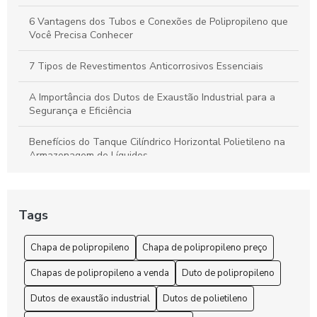
6 Vantagens dos Tubos e Conexões de Polipropileno que
Você Precisa Conhecer
7 Tipos de Revestimentos Anticorrosivos Essenciais
A Importância dos Dutos de Exaustão Industrial para a
Segurança e Eficiência
Benefícios do Tanque Cilíndrico Horizontal Polietileno na
Armazenagem de Líquidos
Benefícios do Tanque Polipropileno Retangular
Tags
Chapa de polipropileno é a solução ideal para suas
necessidades de durabilidade e versatilidade
Chapa de polipropileno
Chapa de polipropileno preço
Chapa de Polipropileno Preço: 6 Fatores que Influenciam
Chapas de polipropileno a venda
Duto de polipropileno
Chapa de Polipropileno Preço: 7 Dicas para Economizar
Dutos de exaustão industrial
Dutos de polietileno