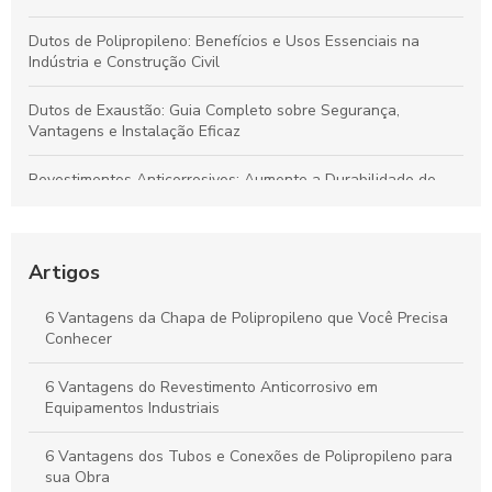
Dutos de Polipropileno: Benefícios e Usos Essenciais na
Indústria e Construção Civil
Dutos de Exaustão: Guia Completo sobre Segurança,
Vantagens e Instalação Eficaz
Revestimentos Anticorrosivos: Aumente a Durabilidade de
Tanques e Dutos Industriais
Dutos de Polipropileno: Soluções Eficazes para Transporte de
Fluidos e Relevância Industrial
Artigos
Dutos de Polipropileno: Principais Benefícios e Aplicações
6 Vantagens da Chapa de Polipropileno que Você Precisa
Indispensáveis
Conhecer
Duto de Polipropileno: Benefícios para Projetos Sustentáveis
6 Vantagens do Revestimento Anticorrosivo em
e de Alto Desempenho
Equipamentos Industriais
6 Vantagens dos Tubos e Conexões de Polipropileno para
sua Obra