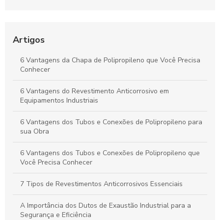
Tanques e Dutos Industriais
Dutos de Polipropileno: Soluções Eficazes para Transporte de
Fluidos e Relevância Industrial
Artigos
Dutos de Polipropileno: Principais Benefícios e Aplicações
6 Vantagens da Chapa de Polipropileno que Você Precisa
Indispensáveis
Conhecer
Duto de Polipropileno: Benefícios para Projetos Sustentáveis
6 Vantagens do Revestimento Anticorrosivo em
e de Alto Desempenho
Equipamentos Industriais
6 Vantagens dos Tubos e Conexões de Polipropileno para
sua Obra
6 Vantagens dos Tubos e Conexões de Polipropileno que
Você Precisa Conhecer
7 Tipos de Revestimentos Anticorrosivos Essenciais
A Importância dos Dutos de Exaustão Industrial para a
Segurança e Eficiência