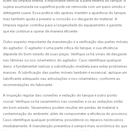
Além da limpeza interna, é importante verificar a parte externa do tanque. A
sujeira acumulada na superfície pode ser removida com um pano úmido e
detergente suave. Essa prática não apenas mantém a aparência do tanque,
mas também ajuda a prevenir a corrosão e o desgaste do material. A
limpeza regular contribui para a longevidade do equipamento e garante
que ele continue a operar de maneira eficiente.
Outro aspecto importante da manutenção é a verificação das partes móveis
do agitador. O agitador é uma parte crítica do tanque, e sua eficiência
depende do bom estado de suas peças. Verifique se há sinais de desgaste
nas lâminas ou nos rolamentos do agitador. Caso identifique qualquer
dano, é fundamental realizar a substituição imediata para evitar problemas
maiores. A lubrificação das partes móveis também é essencial; aplique um
lubrificante adequado nas articulações e nos rolamentos, conforme as
recomendações do fabricante.
A inspeção regular das conexões e vedação do tanque é outro ponto
crucial. Verifique se há vazamentos nas conexões e se as vedações estão
em bom estado. Vazamentos podem resultar em perdas de material e
contaminação do ambiente, além de comprometer a eficiência do processo.
Caso identifique qualquer problema, providencie os reparos necessários
imediatamente. A manutenção preventiva é sempre mais econômica do que