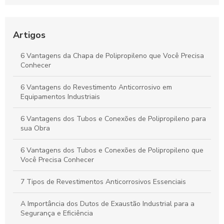
Tanques e Dutos Industriais
Dutos de Polipropileno: Soluções Eficazes para Transporte de
Fluidos e Relevância Industrial
Artigos
Dutos de Polipropileno: Principais Benefícios e Aplicações
6 Vantagens da Chapa de Polipropileno que Você Precisa
Indispensáveis
Conhecer
Duto de Polipropileno: Benefícios para Projetos Sustentáveis
6 Vantagens do Revestimento Anticorrosivo em
e de Alto Desempenho
Equipamentos Industriais
6 Vantagens dos Tubos e Conexões de Polipropileno para
sua Obra
6 Vantagens dos Tubos e Conexões de Polipropileno que
Você Precisa Conhecer
7 Tipos de Revestimentos Anticorrosivos Essenciais
A Importância dos Dutos de Exaustão Industrial para a
Segurança e Eficiência