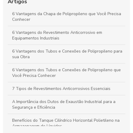
Fluidos e Relevância Industrial
Artigos
Dutos de Polipropileno: Principais Benefícios e Aplicações
6 Vantagens da Chapa de Polipropileno que Você Precisa
Indispensáveis
Conhecer
Duto de Polipropileno: Benefícios para Projetos Sustentáveis
6 Vantagens do Revestimento Anticorrosivo em
e de Alto Desempenho
Equipamentos Industriais
6 Vantagens dos Tubos e Conexões de Polipropileno para
sua Obra
6 Vantagens dos Tubos e Conexões de Polipropileno que
Você Precisa Conhecer
7 Tipos de Revestimentos Anticorrosivos Essenciais
A Importância dos Dutos de Exaustão Industrial para a
Segurança e Eficiência
Benefícios do Tanque Cilíndrico Horizontal Polietileno na
Armazenagem de Líquidos