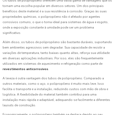
Os tubos de polipropileno oferecem uma vasta gama de vantagens que os
tornam uma escolha popular em diversos setores. Um dos principais
benefícios deste material é a sua resistência à corrosão. Graças às suas
propriedades químicas, o polipropileno não é afetado por agentes
corrosivos comuns, o que o torna ideal para sistemas de água e esgoto,
onde a exposição constante à umidade pode ser um problema
significativo.
Além disso, os tubos de polipropileno são bastante duráveis, suportando
bem ambientes agressivos sem degradar. Sua capacidade de resistir a
variações de temperatura, tanto baixas quanto altas, reforça sua utilidade
em diversas aplicações industriais. Por isso, eles são frequentemente
utilizados em sistemas de aquecimento e refrigeração como parte de
revestimentos anticorrosivos
.
A leveza é outra vantagem dos tubos de polipropileno. Comparado a
outros materiais, como o aço, o polipropileno é muito mais leve. Isso
facilita o transporte e a instalação, reduzindo custos com mão de obra e
logística. A flexibilidade do material também contribui para uma
instalação mais rápida e adaptável, adequando-se facilmente a diferentes
layouts de construção.
Economicamente, o polipropileno também se destaca devido ao seu