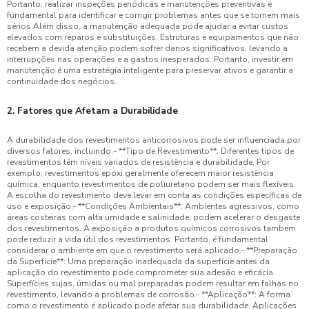
Portanto, realizar inspeções periódicas e manutenções preventivas é
fundamental para identificar e corrigir problemas antes que se tornem mais
sérios.Além disso, a manutenção adequada pode ajudar a evitar custos
elevados com reparos e substituições. Estruturas e equipamentos que não
recebem a devida atenção podem sofrer danos significativos, levando a
interrupções nas operações e a gastos inesperados. Portanto, investir em
manutenção é uma estratégia inteligente para preservar ativos e garantir a
continuidade dos negócios.
2. Fatores que Afetam a Durabilidade
A durabilidade dos revestimentos anticorrosivos pode ser influenciada por
diversos fatores, incluindo:- **Tipo de Revestimento**: Diferentes tipos de
revestimentos têm níveis variados de resistência e durabilidade. Por
exemplo, revestimentos epóxi geralmente oferecem maior resistência
química, enquanto revestimentos de poliuretano podem ser mais flexíveis.
A escolha do revestimento deve levar em conta as condições específicas de
uso e exposição.- **Condições Ambientais**: Ambientes agressivos, como
áreas costeiras com alta umidade e salinidade, podem acelerar o desgaste
dos revestimentos. A exposição a produtos químicos corrosivos também
pode reduzir a vida útil dos revestimentos. Portanto, é fundamental
considerar o ambiente em que o revestimento será aplicado.- **Preparação
da Superfície**: Uma preparação inadequada da superfície antes da
aplicação do revestimento pode comprometer sua adesão e eficácia.
Superfícies sujas, úmidas ou mal preparadas podem resultar em falhas no
revestimento, levando a problemas de corrosão.- **Aplicação**: A forma
como o revestimento é aplicado pode afetar sua durabilidade. Aplicações