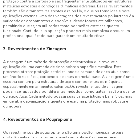
proteção contra a corrosão e são frequentemente utilizados em estruturas
metálicas expostas a condições climáticas adversas. Esses revestimentos
também são altamente resistentes a raios UV, o que os torna ideais para
aplicações externas.Uma das vantagens dos revestimentos poliuretano é a
variedade de acabamentos disponíveis, desde foscos até brilhantes,
permitindo que sejam utilizados tanto por razões estéticas quanto
funcionais. Contudo, sua aplicação pode ser mais complexa e requer um
profissional qualificado para garantir um resultado eficaz.
3. Revestimentos de Zincagem
A zincagem é um método de proteção anticorrosiva que envolve a
aplicação de uma camada de zinco sobre a superfície metálica. Este
processo oferece proteção catódica, onde a camada de zinco atua como
um ânodo sacrifical, corroendo-se antes do metal base. A zincagem é uma
escolha comum para estruturas de aço e componentes de máquinas,
especialmente em ambientes externos.Os revestimentos de zincagem
podem ser aplicados por diferentes métodos, como galvanização a quente
ou eletrolítica. Cada método possui suas características e benefícios, mas,
em geral, a galvanização a quente oferece uma proteção mais robusta e
duradoura.
4. Revestimentos de Polipropileno
Os revestimentos de polipropileno são uma opção interessante para
proteção anticorrosiva, especialmente em aplicações que exigem