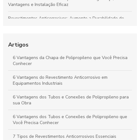
Vantagens e Instalação Eficaz
Revestimentos Anticorrosivos: Aumente a Durabilidade de
Tanques e Dutos Industriais
Dutos de Polipropileno: Soluções Eficazes para Transporte de
Fluidos e Relevância Industrial
Artigos
Dutos de Polipropileno: Principais Benefícios e Aplicações
6 Vantagens da Chapa de Polipropileno que Você Precisa
Indispensáveis
Conhecer
Duto de Polipropileno: Benefícios para Projetos Sustentáveis
6 Vantagens do Revestimento Anticorrosivo em
e de Alto Desempenho
Equipamentos Industriais
6 Vantagens dos Tubos e Conexões de Polipropileno para
sua Obra
6 Vantagens dos Tubos e Conexões de Polipropileno que
Você Precisa Conhecer
7 Tipos de Revestimentos Anticorrosivos Essenciais