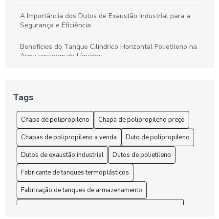
A Importância dos Dutos de Exaustão Industrial para a
Segurança e Eficiência
Benefícios do Tanque Cilíndrico Horizontal Polietileno na
Armazenagem de Líquidos
Benefícios do Tanque Polipropileno Retangular
Tags
Chapa de polipropileno é a solução ideal para suas
necessidades de durabilidade e versatilidade
Chapa de polipropileno
Chapa de polipropileno preço
Chapa de Polipropileno Preço: 6 Fatores que Influenciam
Chapas de polipropileno a venda
Duto de polipropileno
Chapa de Polipropileno Preço: 7 Dicas para Economizar
Dutos de exaustão industrial
Dutos de polietileno
Chapa de polipropileno preço: como encontrar as melhores
Fabricante de tanques termoplásticos
ofertas no mercado
Fabricação de tanques de armazenamento
Chapa de Polipropileno Preço: Descubra as Melhores
Fabricação e montagem de tanques de armazenamento
Ofertas e Vantagens deste Material