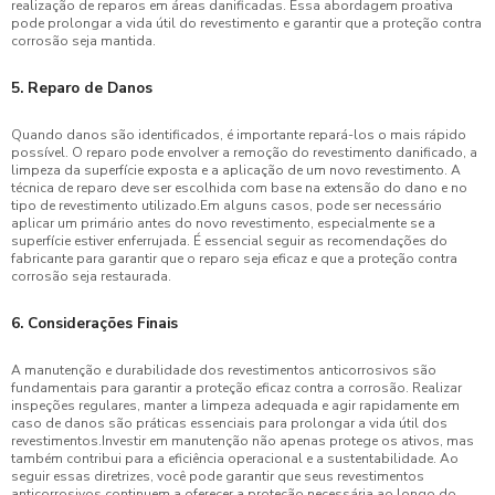
realização de reparos em áreas danificadas. Essa abordagem proativa
pode prolongar a vida útil do revestimento e garantir que a proteção contra
corrosão seja mantida.
5. Reparo de Danos
Quando danos são identificados, é importante repará-los o mais rápido
possível. O reparo pode envolver a remoção do revestimento danificado, a
limpeza da superfície exposta e a aplicação de um novo revestimento. A
técnica de reparo deve ser escolhida com base na extensão do dano e no
tipo de revestimento utilizado.Em alguns casos, pode ser necessário
aplicar um primário antes do novo revestimento, especialmente se a
superfície estiver enferrujada. É essencial seguir as recomendações do
fabricante para garantir que o reparo seja eficaz e que a proteção contra
corrosão seja restaurada.
6. Considerações Finais
A manutenção e durabilidade dos revestimentos anticorrosivos são
fundamentais para garantir a proteção eficaz contra a corrosão. Realizar
inspeções regulares, manter a limpeza adequada e agir rapidamente em
caso de danos são práticas essenciais para prolongar a vida útil dos
revestimentos.Investir em manutenção não apenas protege os ativos, mas
também contribui para a eficiência operacional e a sustentabilidade. Ao
seguir essas diretrizes, você pode garantir que seus revestimentos
anticorrosivos continuem a oferecer a proteção necessária ao longo do