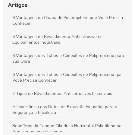
Fluidos e Relevância Industrial
Artigos
Dutos de Polipropileno: Principais Benefícios e Aplicações
6 Vantagens da Chapa de Polipropileno que Você Precisa
Indispensáveis
Conhecer
Duto de Polipropileno: Benefícios para Projetos Sustentáveis
6 Vantagens do Revestimento Anticorrosivo em
e de Alto Desempenho
Equipamentos Industriais
6 Vantagens dos Tubos e Conexões de Polipropileno para
sua Obra
6 Vantagens dos Tubos e Conexões de Polipropileno que
Você Precisa Conhecer
7 Tipos de Revestimentos Anticorrosivos Essenciais
A Importância dos Dutos de Exaustão Industrial para a
Segurança e Eficiência
Benefícios do Tanque Cilíndrico Horizontal Polietileno na
Armazenagem de Líquidos