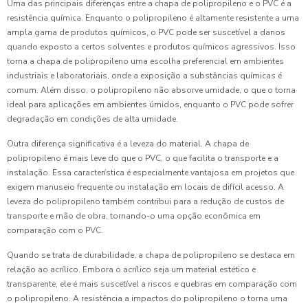
Uma das principais diferenças entre a chapa de polipropileno e o PVC é a
resistência química. Enquanto o polipropileno é altamente resistente a uma
ampla gama de produtos químicos, o PVC pode ser suscetível a danos
quando exposto a certos solventes e produtos químicos agressivos. Isso
torna a chapa de polipropileno uma escolha preferencial em ambientes
industriais e laboratoriais, onde a exposição a substâncias químicas é
comum. Além disso, o polipropileno não absorve umidade, o que o torna
ideal para aplicações em ambientes úmidos, enquanto o PVC pode sofrer
degradação em condições de alta umidade.
Outra diferença significativa é a leveza do material. A chapa de
polipropileno é mais leve do que o PVC, o que facilita o transporte e a
instalação. Essa característica é especialmente vantajosa em projetos que
exigem manuseio frequente ou instalação em locais de difícil acesso. A
leveza do polipropileno também contribui para a redução de custos de
transporte e mão de obra, tornando-o uma opção econômica em
comparação com o PVC.
Quando se trata de durabilidade, a chapa de polipropileno se destaca em
relação ao acrílico. Embora o acrílico seja um material estético e
transparente, ele é mais suscetível a riscos e quebras em comparação com
o polipropileno. A resistência a impactos do polipropileno o torna uma