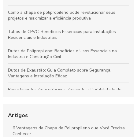
Como a chapa de polipropileno pode revolucionar seus
projetos e maximizar a eficiência produtiva
Tubos de CPVC: Benefícios Essenciais para Instalações
Residenciais e Industriais
Dutos de Polipropileno: Benefícios e Usos Essenciais na
Indústria e Construção Civil
Dutos de Exaustão: Guia Completo sobre Segurança,
Vantagens e Instalação Eficaz
Revestimentos Anticorrosivos: Aumente a Durabilidade de
Tanques e Dutos Industriais
Dutos de Polipropileno: Soluções Eficazes para Transporte de
Fluidos e Relevância Industrial
Artigos
Dutos de Polipropileno: Principais Benefícios e Aplicações
6 Vantagens da Chapa de Polipropileno que Você Precisa
Indispensáveis
Conhecer