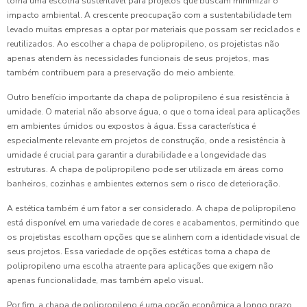
torna uma escolha sustentável para projetos que buscam minimizar o
impacto ambiental. A crescente preocupação com a sustentabilidade tem
levado muitas empresas a optar por materiais que possam ser reciclados e
reutilizados. Ao escolher a chapa de polipropileno, os projetistas não
apenas atendem às necessidades funcionais de seus projetos, mas
também contribuem para a preservação do meio ambiente.
Outro benefício importante da chapa de polipropileno é sua resistência à
umidade. O material não absorve água, o que o torna ideal para aplicações
em ambientes úmidos ou expostos à água. Essa característica é
especialmente relevante em projetos de construção, onde a resistência à
umidade é crucial para garantir a durabilidade e a longevidade das
estruturas. A chapa de polipropileno pode ser utilizada em áreas como
banheiros, cozinhas e ambientes externos sem o risco de deterioração.
A estética também é um fator a ser considerado. A chapa de polipropileno
está disponível em uma variedade de cores e acabamentos, permitindo que
os projetistas escolham opções que se alinhem com a identidade visual de
seus projetos. Essa variedade de opções estéticas torna a chapa de
polipropileno uma escolha atraente para aplicações que exigem não
apenas funcionalidade, mas também apelo visual.
Por fim, a chapa de polipropileno é uma opção econômica a longo prazo.