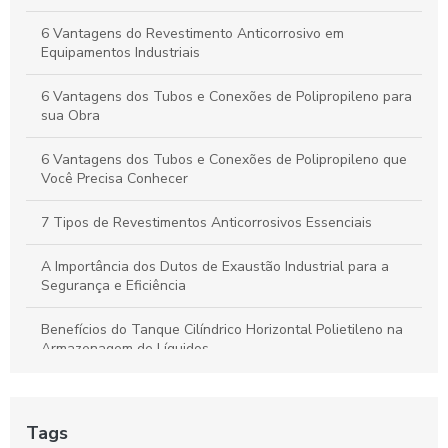
Duto de Polipropileno: Benefícios para Projetos Sustentáveis
6 Vantagens do Revestimento Anticorrosivo em
e de Alto Desempenho
Equipamentos Industriais
6 Vantagens dos Tubos e Conexões de Polipropileno para
sua Obra
6 Vantagens dos Tubos e Conexões de Polipropileno que
Você Precisa Conhecer
7 Tipos de Revestimentos Anticorrosivos Essenciais
A Importância dos Dutos de Exaustão Industrial para a
Segurança e Eficiência
Benefícios do Tanque Cilíndrico Horizontal Polietileno na
Armazenagem de Líquidos
Benefícios do Tanque Polipropileno Retangular
Tags
Chapa de polipropileno é a solução ideal para suas