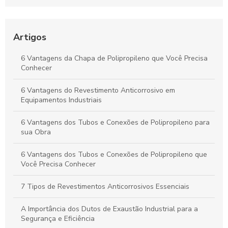
Tanques e Dutos Industriais
Dutos de Polipropileno: Soluções Eficazes para Transporte de
Fluidos e Relevância Industrial
Artigos
Dutos de Polipropileno: Principais Benefícios e Aplicações
6 Vantagens da Chapa de Polipropileno que Você Precisa
Indispensáveis
Conhecer
Duto de Polipropileno: Benefícios para Projetos Sustentáveis
6 Vantagens do Revestimento Anticorrosivo em
e de Alto Desempenho
Equipamentos Industriais
6 Vantagens dos Tubos e Conexões de Polipropileno para
sua Obra
6 Vantagens dos Tubos e Conexões de Polipropileno que
Você Precisa Conhecer
7 Tipos de Revestimentos Anticorrosivos Essenciais
A Importância dos Dutos de Exaustão Industrial para a
Segurança e Eficiência