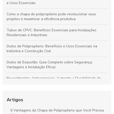
e Usos Essenciais
Como a chapa de polipropileno pode revolucionar seus
projetos e maximizar a eficiência produtiva
Tubos de CPVC: Benefícios Essenciais para Instalações
Residenciais e Industriais
Dutos de Polipropileno: Benefícios e Usos Essenciais na
Indústria e Construção Civil
Dutos de Exaustão: Guia Completo sobre Segurança,
Vantagens e Instalação Eficaz
Revestimentos Anticorrosivos: Aumente a Durabilidade de
Tanques e Dutos Industriais
Dutos de Polipropileno: Soluções Eficazes para Transporte de
Fluidos e Relevância Industrial
Artigos
Dutos de Polipropileno: Principais Benefícios e Aplicações
6 Vantagens da Chapa de Polipropileno que Você Precisa