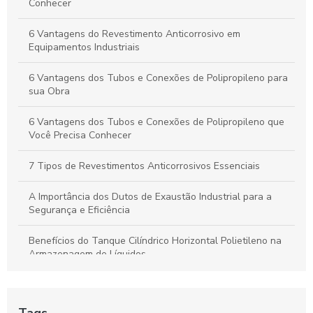
Indispensáveis
Conhecer
Duto de Polipropileno: Benefícios para Projetos Sustentáveis
6 Vantagens do Revestimento Anticorrosivo em
e de Alto Desempenho
Equipamentos Industriais
6 Vantagens dos Tubos e Conexões de Polipropileno para
sua Obra
6 Vantagens dos Tubos e Conexões de Polipropileno que
Você Precisa Conhecer
7 Tipos de Revestimentos Anticorrosivos Essenciais
A Importância dos Dutos de Exaustão Industrial para a
Segurança e Eficiência
Benefícios do Tanque Cilíndrico Horizontal Polietileno na
Armazenagem de Líquidos
Benefícios do Tanque Polipropileno Retangular
Tags