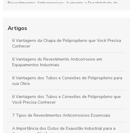
Revestimentos Anticorrosivos: Aumente a Durabilidade de
Tanques e Dutos Industriais
Dutos de Polipropileno: Soluções Eficazes para Transporte de
Fluidos e Relevância Industrial
Artigos
Dutos de Polipropileno: Principais Benefícios e Aplicações
6 Vantagens da Chapa de Polipropileno que Você Precisa
Indispensáveis
Conhecer
Duto de Polipropileno: Benefícios para Projetos Sustentáveis
6 Vantagens do Revestimento Anticorrosivo em
e de Alto Desempenho
Equipamentos Industriais
6 Vantagens dos Tubos e Conexões de Polipropileno para
sua Obra
6 Vantagens dos Tubos e Conexões de Polipropileno que
Você Precisa Conhecer
7 Tipos de Revestimentos Anticorrosivos Essenciais
A Importância dos Dutos de Exaustão Industrial para a