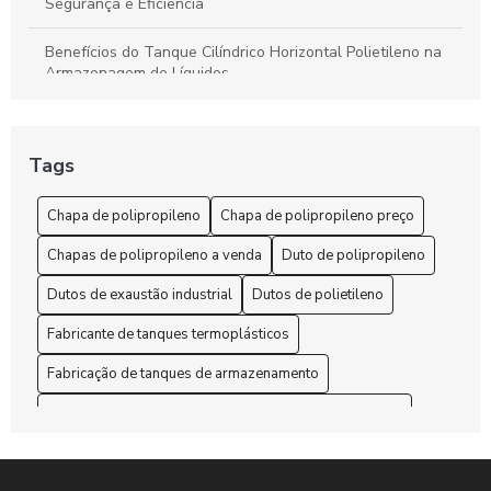
Segurança e Eficiência
Benefícios do Tanque Cilíndrico Horizontal Polietileno na
Armazenagem de Líquidos
Benefícios do Tanque Polipropileno Retangular
Tags
Chapa de polipropileno é a solução ideal para suas
necessidades de durabilidade e versatilidade
Chapa de polipropileno
Chapa de polipropileno preço
Chapa de Polipropileno Preço: 6 Fatores que Influenciam
Chapas de polipropileno a venda
Duto de polipropileno
Chapa de Polipropileno Preço: 7 Dicas para Economizar
Dutos de exaustão industrial
Dutos de polietileno
Chapa de polipropileno preço: como encontrar as melhores
Fabricante de tanques termoplásticos
ofertas no mercado
Fabricação de tanques de armazenamento
Chapa de Polipropileno Preço: Descubra as Melhores
Fabricação e montagem de tanques de armazenamento
Ofertas e Vantagens deste Material
Industrial
Indústria
Manutenção em termoplásticos
Chapa de polipropileno preço: descubra as melhores